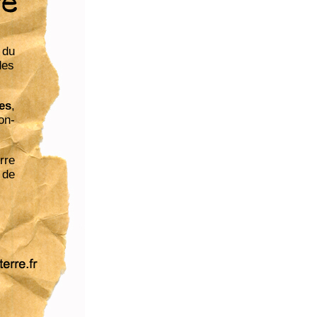
 du
des
es
,
on-
rre
 de