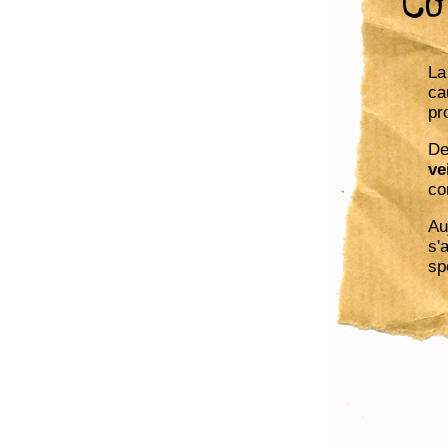
La
ca
pr
De
ve
co
Au
s'
sp