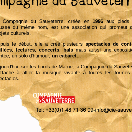
 Compagnie du Sauveterre, créée en
1996
aux pieds
usse du même nom, est une association qui promeut 
ojets culturels.
puis le début, elle a créé plusieurs
spectacles de
cont
illées
,
lectures
,
concerts
,
bals
mais aussi une expositi
ntée, un solo d'humour,
un cabaret
...
jourd'hui, sur les bords de Marne, la Compagnie du Sauvete
attache à allier la musique vivante à toutes les formes
ectacles.